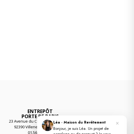
ENTREPÔT
PORTE DE PARIS
23 Avenue du Chemin des Reniers
×
Léa · Maison du Revêtement
92390 Villeneuve-la-Garenne
Bonjour, je suis Léa. Un projet de
01.56.55.55.26
carrelage ou de parquet ? Je vous