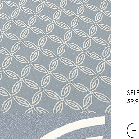
SÉL
59,
BÉNÉFICIEZ 
RÉDUCTION S
−
PREMIÈRE C