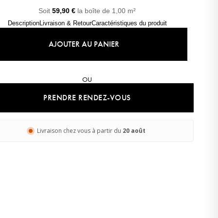
Soit
59,90
€
la boîte de 1,00 m²
ir votre réduction.
Description
Livraison & Retour
Caractéristiques du produit
AJOUTER AU PANIER
OU
re
PRENDRE RENDEZ-VOUS
ci
Livraison chez vous à partir du
20 août
Léa
· Experte revêtements
En ligne