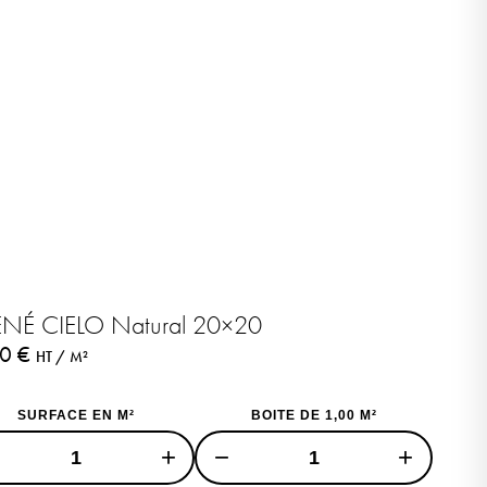
ÉNÉ CIELO Natural 20×20
90
€
HT / M²
DE 10% DE
SURFACE EN M²
BOITE DE 1,00 M²
UR VOTRE
+
−
+
OMMANDE