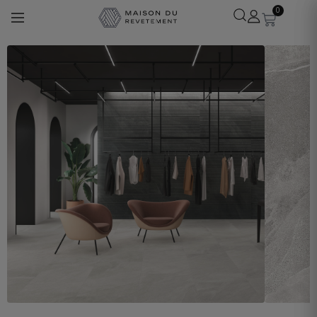
0
Léa
· Experte revêtements
En ligne