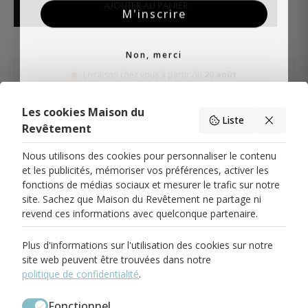
AJOUTER AU PANIER
M'inscrire
Non, merci
Livraison chez vous à partir du
20 août
Les cookies Maison du
Liste
Description
Livraison & Retour
Caractéristiques du produit
Revêtement
Nous utilisons des cookies pour personnaliser le contenu
et les publicités, mémoriser vos préférences, activer les
fonctions de médias sociaux et mesurer le trafic sur notre
site. Sachez que Maison du Revêtement ne partage ni
PARIS 17
revend ces informations avec quelconque partenaire.
58 Rue Pierre Demours
75017 Paris
01.82.83.00.71
Plus d'informations sur l'utilisation des cookies sur notre
paris17@maisondurevetement.com
site web peuvent être trouvées dans notre
Du Mardi au Samedi
De 10:00 à 12:30
politique de confidentialité
.
Et de 14:00 à 19:00
BOULOGNE-BILLANCOURT
Fonctionnel