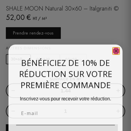
SHALE MOON Natural 30×60 – Italgraniti ©
52,00
€
HT / M²
Prendre rendez-vous
AUTRES DIMENSIONS
BÉNÉFICIEZ DE 10% DE
60×120
60×60
30×60
cm
cm
cm
RÉDUCTION SUR VOTRE
SURFACE EN M²
PREMIÈRE COMMANDE
−
+
Inscrivez-vous pour recevoir votre réduction.
BOITE DE 1,44 M²
Email
−
+