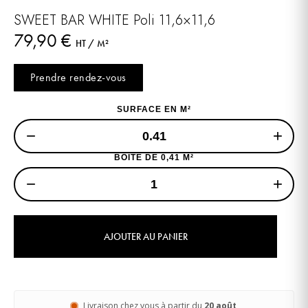
SWEET BAR WHITE Poli 11,6×11,6
79,90
€
HT / M²
Prendre rendez-vous
SURFACE EN M²
−
+
BOITE DE 0,41 M²
−
+
AJOUTER AU PANIER
Livraison chez vous à partir du
20 août