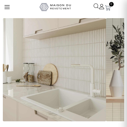
0
Léa
· Experte revêtements
En ligne