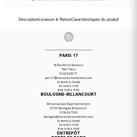
Description
Livraison & Retour
Caractéristiques du produit
PARIS 17
58 Rue Pierre Demours
75017 Paris
01.82.83.00.71
paris17@maisondurevetement.com
Du Mardi au Samedi
De 10:00 à 12:30
Et de 14:00 à 19:00
BOULOGNE-BILLANCOURT
58 Avenue Jean Baptiste Clement
92100 Boulogne-Billancourt
01.86.04.73.00
boulogne@maisondurevetement.com
Du Mardi au Samedi
De 10:00 à 12:30
Et de 14:00 à 19:00
ENTREPÔT