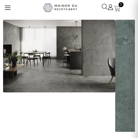
0
Léa
· Experte revêtements
En ligne