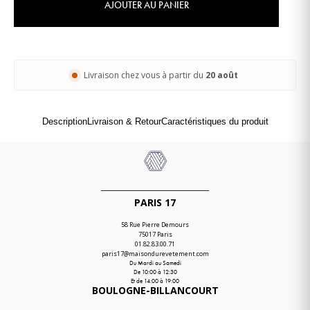
AJOUTER AU PANIER
Livraison chez vous à partir du
20 août
Description
Livraison & Retour
Caractéristiques du produit
PARIS 17
58 Rue Pierre Demours
75017 Paris
01.82.83.00.71
paris17@maisondurevetement.com
Du Mardi au Samedi
De 10:00 à 12:30
Et de 14:00 à 19:00
BOULOGNE-BILLANCOURT