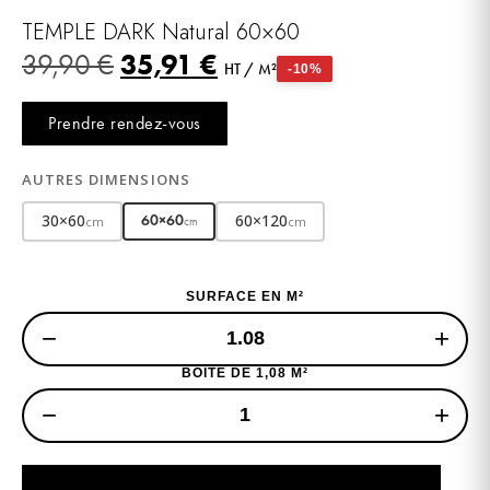
TEMPLE DARK Natural 60×60
35,91
€
39,90
€
HT / M²
-10%
Prendre rendez-vous
AUTRES DIMENSIONS
30×60
60×120
60×60
cm
cm
cm
SURFACE EN M²
−
+
BOITE DE 1,08 M²
−
+