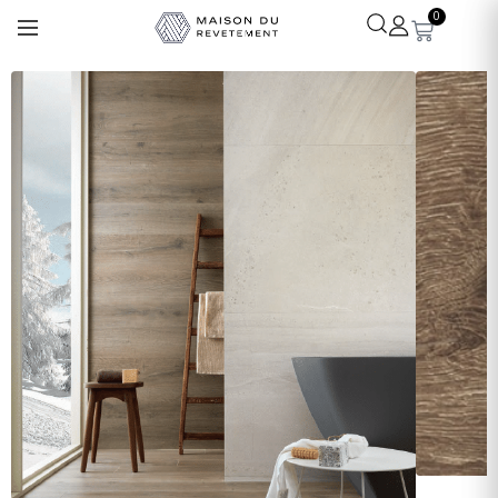
0
Léa
· Experte revêtements
En ligne