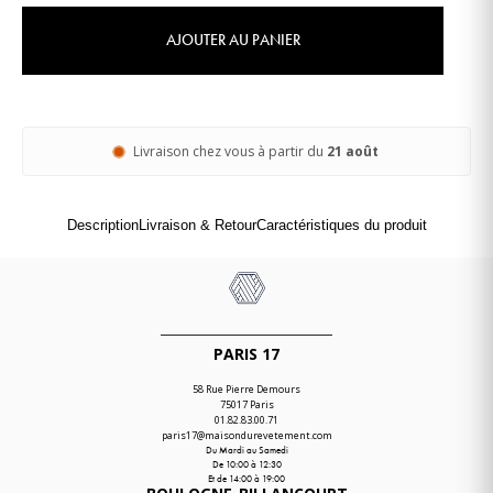
AJOUTER AU PANIER
Livraison chez vous à partir du
21 août
Description
Livraison & Retour
Caractéristiques du produit
PARIS 17
58 Rue Pierre Demours
75017 Paris
01.82.83.00.71
paris17@maisondurevetement.com
Du Mardi au Samedi
De 10:00 à 12:30
Et de 14:00 à 19:00