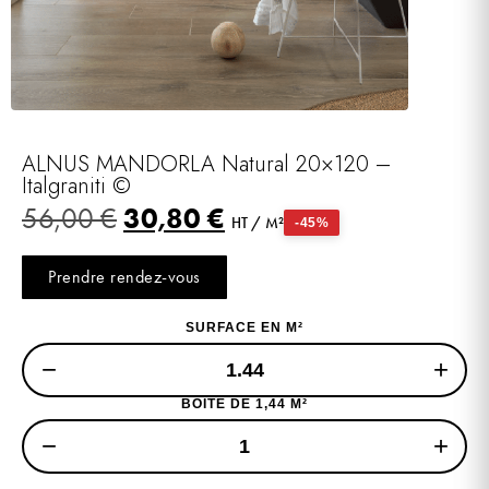
ALNUS MANDORLA Natural 20×120 –
Italgraniti ©
30,80
€
56,00
€
HT / M²
-45%
Prendre rendez-vous
SURFACE EN M²
−
+
BOITE DE 1,44 M²
−
+