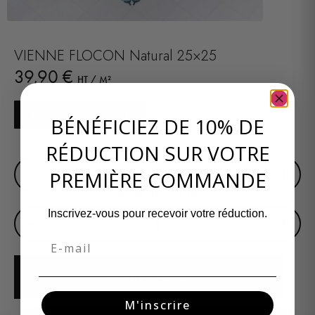
VIENNE FLOCON Natural 25×25
39,90
€
HT / M²
Prendre rendez-vous
BÉNÉFICIEZ DE 10% DE
RÉDUCTION SUR VOTRE
SURFACE EN M²
−
+
PREMIÈRE COMMANDE
BOITE DE 1,13 M²
Inscrivez-vous pour recevoir votre réduction.
−
+
Email
AJOUTER AU PANIER
M'inscrire