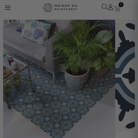
0
Léa
· Experte revêtements
En ligne