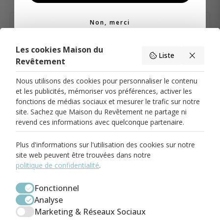
Non, merci
Livraison chez vous à partir du
21 août
Les cookies Maison du
Liste
Description
Livraison & Retour
Caractéristiques du produit
Revêtement
Nous utilisons des cookies pour personnaliser le contenu
et les publicités, mémoriser vos préférences, activer les
fonctions de médias sociaux et mesurer le trafic sur notre
site. Sachez que Maison du Revêtement ne partage ni
PARIS 17
revend ces informations avec quelconque partenaire.
58 Rue Pierre Demours
75017 Paris
01.82.83.00.71
Plus d'informations sur l'utilisation des cookies sur notre
paris17@maisondurevetement.com
site web peuvent être trouvées dans notre
Du Mardi au Samedi
De 10:00 à 12:30
politique de confidentialité
.
Et de 14:00 à 19:00
BOULOGNE-BILLANCOURT
Fonctionnel
58 Avenue Jean Baptiste Clement
Analyse
92100 Boulogne-Billancourt
01.86.04.73.00
Marketing & Réseaux Sociaux
boulogne@maisondurevetement.com
Du Mardi au Samedi