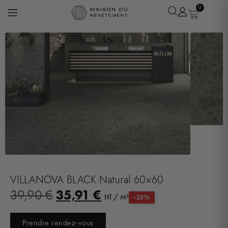
0
Léa
· Experte revêtements
En ligne
VILLANOVA BLACK Natural 60×60
35,91
€
39,90
€
HT / M²
-10%
Prendre rendez-vous