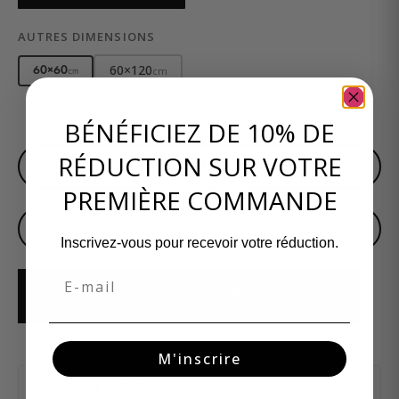
AUTRES DIMENSIONS
60×120
60×60
cm
cm
BÉNÉFICIEZ DE 10% DE
SURFACE EN M²
RÉDUCTION SUR VOTRE
−
+
PREMIÈRE COMMANDE
BOITE DE 1,08 M²
−
+
Inscrivez-vous pour recevoir votre réduction.
Email
AJOUTER AU PANIER
M'inscrire
Livraison chez vous à partir du
21 août