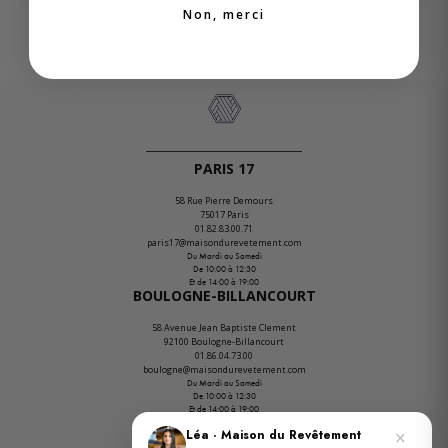
Non, merci
Description
Livraison & Retour
Caractéristiques du produit
PARIS 17
58 Rue Pierre Demours
75017 Paris
01.82.83.00.71
paris17@maisondurevetement.com
Du Mardi au Samedi
De 10:00 à 12:30
Et de 14:00 à 19:00
BOULOGNE-BILLANCOURT
58 Avenue Jean Baptiste Clement
92100 Boulogne-Billancourt
01.86.04.73.00
boulogne@maisondurevetement.com
Du Mardi au Samedi
De 10:00 à 12:30
Et de 14:00 à 19:00
ENTREPÔT
×
Léa · Maison du Revêtement
PORTE DE PARIS