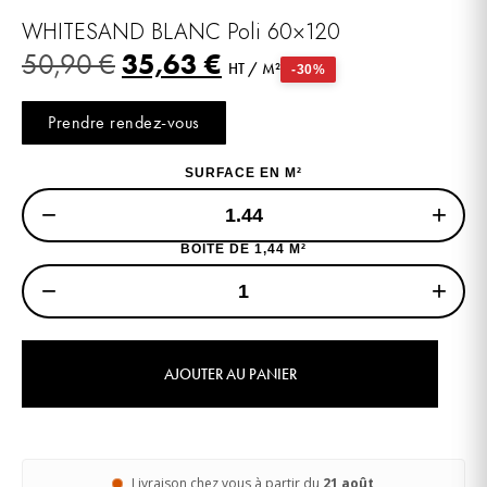
WHITESAND BLANC Poli 60×120
35,63
€
50,90
€
HT / M²
-30%
Prendre rendez-vous
SURFACE EN M²
−
+
BOITE DE 1,44 M²
−
+
AJOUTER AU PANIER
Livraison chez vous à partir du
21 août