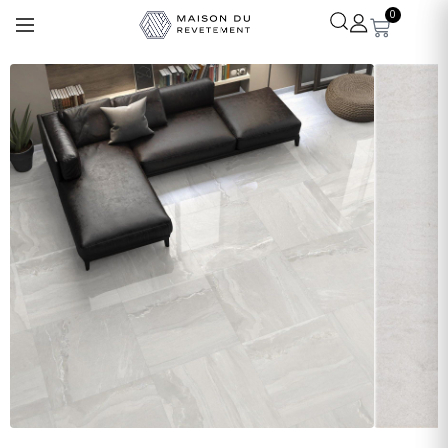
0
Léa
· Experte revêtements
En ligne