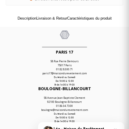
Description
Livraison & Retour
Caractéristiques du produit
PARIS 17
58 Rue Pierre Demours
75017 Paris
01.82.83.00.71
paris17@maisondurevetement.com
Du Mardi au Samedi
De 10:00 à 12:30
Et de 14:00 à 19:00
BOULOGNE-BILLANCOURT
58 Avenue Jean Baptiste Clement
92100 Boulogne-Billancourt
01.86.04.73.00
boulogne@maisondurevetement.com
Du Mardi au Samedi
De 10:00 à 12:30
Et de 14:00 à 19:00
ENTREPÔT
Léa · Maison du Revêtement