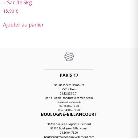
– Sac de 5kg
15,90
€
Ajouter au panier
PARIS 17
58 Rue Pierre Demours
75017 Paris
01.82.83.00.71
paris17@maisondurevetement.com
Du Mardi au Samedi
De 10:00 à 12:30
Et de 14:00 à 19:00
BOULOGNE-BILLANCOURT
58 Avenue Jean Baptiste Clement
92100 Boulogne-Billancourt
01.86.04.73.00
boulogne@maisondurevetement.com