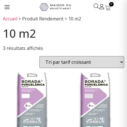
0
Accueil
>
Produit Rendement
>
10 m2
10 m2
3 résultats affichés
Léa
· Experte revêtements
En ligne