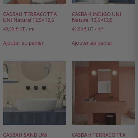
CASBAH TERRACOTTA
CASBAH INDIGO UNI
UNI Natural 12,5×12,5
Natural 12,5×12,5
49,90
€
HT / m²
49,90
€
HT / m²
Ajouter au panier
Ajouter au panier
CASBAH SAND UNI
CASBAH TERRACOTTA