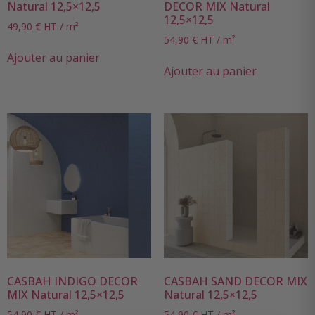
Natural 12,5×12,5
DECOR MIX Natural
12,5×12,5
49,90
€
HT / m²
54,90
€
HT / m²
Ajouter au panier
Ajouter au panier
CASBAH INDIGO DECOR
CASBAH SAND DECOR MIX
MIX Natural 12,5×12,5
Natural 12,5×12,5
54,90
€
HT / m²
54,90
€
HT / m²