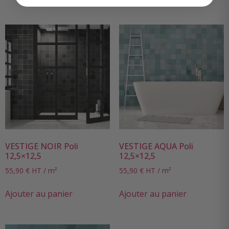
VESTIGE NOIR Poli
VESTIGE AQUA Poli
12,5×12,5
12,5×12,5
55,90
€
HT / m²
55,90
€
HT / m²
Ajouter au panier
Ajouter au panier