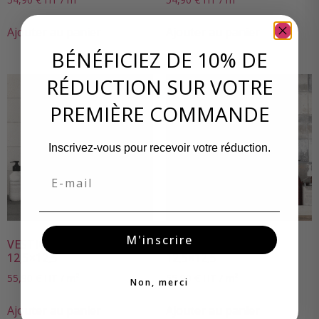
Ajouter au panier
Ajouter au panier
BÉNÉFICIEZ DE 10% DE
RÉDUCTION SUR VOTRE
PREMIÈRE COMMANDE
Inscrivez-vous pour recevoir votre réduction.
Email
M'inscrire
VESTIGE BLANC Poli
VESTIGE GRIS Poli
12,5×12,5
12,5×12,5
55,90
€
HT / m²
55,90
€
HT / m²
Non, merci
Ajouter au panier
Ajouter au panier