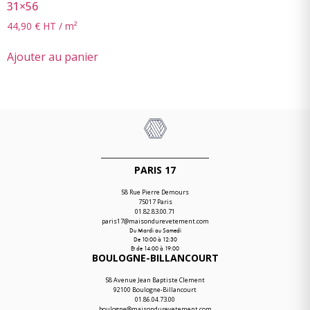
31×56
44,90
€
HT / m²
Ajouter au panier
PARIS 17
58 Rue Pierre Demours
75017 Paris
01.82.83.00.71
paris17@maisondurevetement.com
Du Mardi au Samedi
De 10:00 à 12:30
Et de 14:00 à 19:00
BOULOGNE-BILLANCOURT
58 Avenue Jean Baptiste Clement
92100 Boulogne-Billancourt
01.86.04.73.00
boulogne@maisondurevetement.com