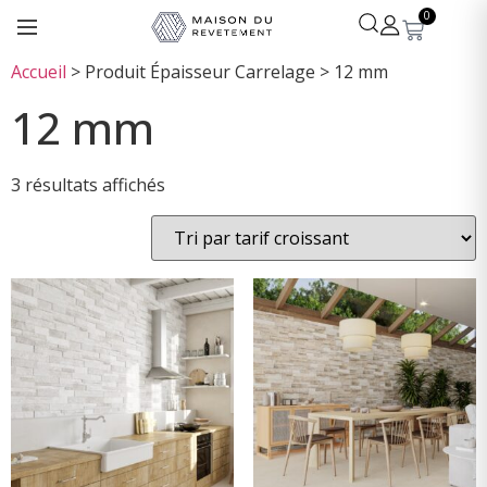
0
Accueil
>
Produit Épaisseur Carrelage
>
12 mm
12 mm
3 résultats affichés
Léa
· Experte revêtements
En ligne