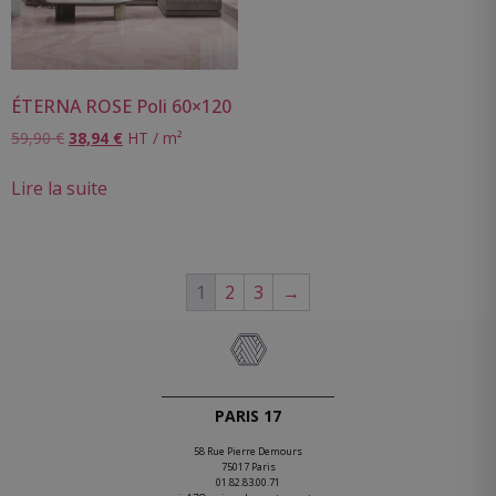
ÉTERNA ROSE Poli 60×120
59,90
€
38,94
€
HT / m²
Lire la suite
1
2
3
→
PARIS 17
58 Rue Pierre Demours
75017 Paris
01.82.83.00.71