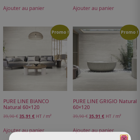
Ajouter au panier
Ajouter au panier
Promo !
Promo !
PURE LINE BIANCO
PURE LINE GRIGIO Natural
Natural 60×120
60×120
39,90
€
35,91
€
HT / m²
39,90
€
35,91
€
HT / m²
Ajouter au panier
Ajouter au panier