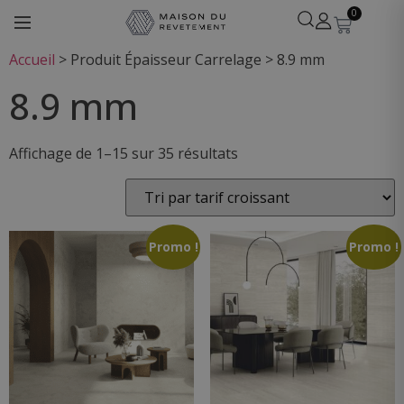
0
Accueil
>
Produit Épaisseur Carrelage
>
8.9 mm
8.9 mm
Affichage de 1–15 sur 35 résultats
Léa
· Experte revêtements
En ligne
Promo !
Promo !