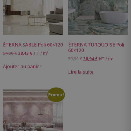
ÉTERNA SABLE Poli 60×120
ÉTERNA TURQUOISE Poli
60×120
54,90
€
38,43
€
HT / m²
59,90
€
38,94
€
HT / m²
Ajouter au panier
Lire la suite
Promo !