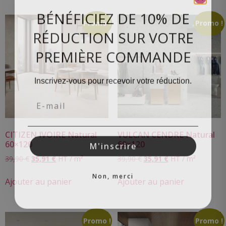
BÉNÉFICIEZ DE 10% DE
Promo !
Promo !
RÉDUCTION SUR VOTRE
PREMIÈRE COMMANDE
Inscrivez-vous pour recevoir votre réduction.
Email
CITIZEN IVOIRE Natural
VULCAN CENDRE Natural
M'inscrire
60×120
60×120
39,90
€
35,91
€
HT / m²
39,90
€
35,91
€
HT / m²
Non, merci
Ajouter au panier
Ajouter au panier
Promo !
Promo !