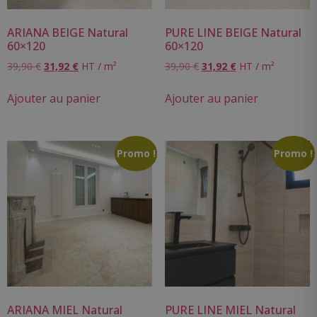
ARIANA BEIGE Natural
PURE LINE BEIGE Natural
60×120
60×120
39,90
€
31,92
€
HT / m²
39,90
€
31,92
€
HT / m²
Ajouter au panier
Ajouter au panier
Promo !
Promo !
ARIANA MIEL Natural
PURE LINE MIEL Natural